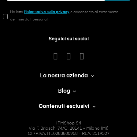
Ho letto
l'informativa sulla privacy
e acconsento al trattamento
dei miei dati personali.
Seguici sui social
La nostra azienda

Blog

Contenuti esclusivi

IPMShop Srl
Via F. Brioschi 74/C, 20141 - Milano (MI)
CF/P.IVA: IT10283800968 - REA: 2519527