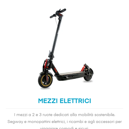
MEZZI ELETTRICI
I mezzi a 2 e 3 ruote dedicati alla mobilità sostenibile.
Segway e monopattini elettrici, i ricambi e agli accessori per
viaggiare comodi e sicuri.