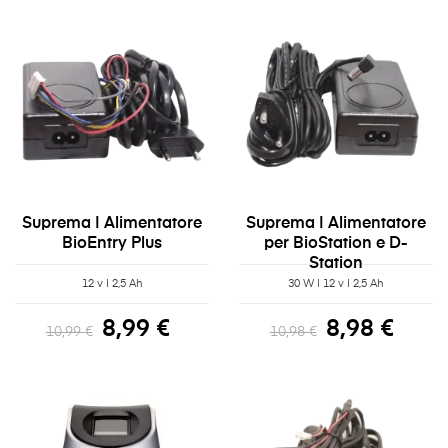
Suprema | Alimentatore
Suprema | Alimentatore
BioEntry Plus
per BioStation e D-
Station
12 v | 2,5 Ah
30 W | 12 v | 2,5 Ah
8,99 €
8,98 €
10,99 €
10,98 €