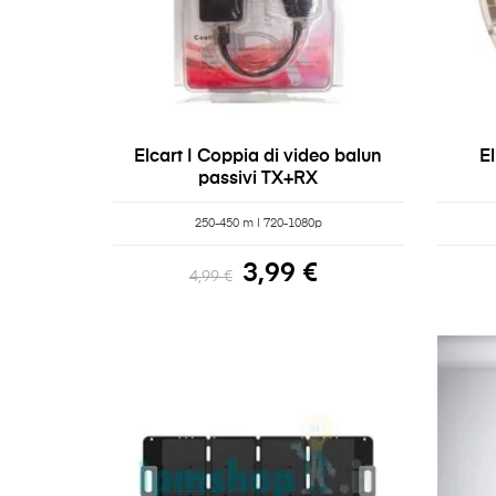
Elcart | Coppia di video balun
E
passivi TX+RX
250-450 m | 720-1080p
3,99 €
4,99 €