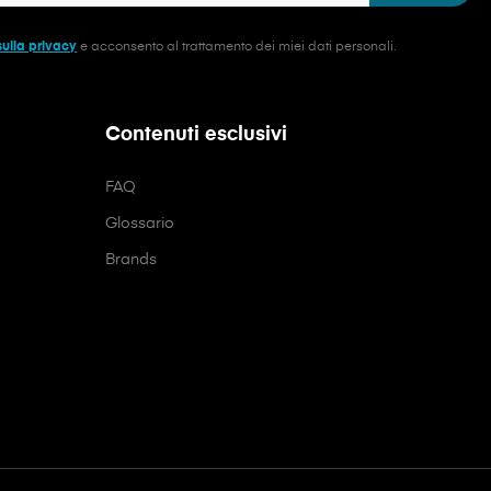
sulla privacy
e acconsento al trattamento dei miei dati personali.
Contenuti esclusivi
FAQ
Glossario
Brands