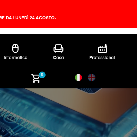
IRE DA LUNEDÌ 24 AGOSTO.
mouse
chair
factory
Informatica
Casa
Professional
shopping_cart
0