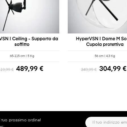
SN | Ceiling - Supporto da
HyperVSN | Dome M Sol
soffitto
Cupola protettiva
65-115 cm | 5 Kg
56 cm | 4,3 Kg
489,99 €
304,99 €
519,99 €
349,99 €
ul tuo prossimo ordine!
ni.