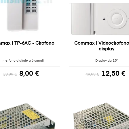
max | TP-6AC - Citofono
Commax | Videocitofono
display
Interfono digitale a 6 canali
Display da 3,5"
8,00 €
12,50 €
39,99 €
49,99 €