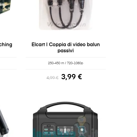
tching
Elcart | Coppia di video balun
passivi
250-450 m | 720-1080p
3,99 €
4,99 €