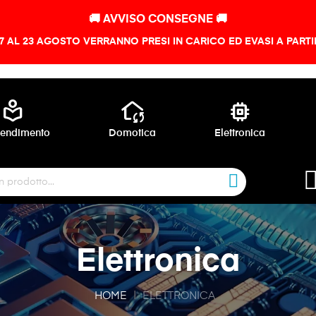
🚚 AVVISO CONSEGNE 🚚
 7 AL 23 AGOSTO VERRANNO PRESI IN CARICO ED EVASI A PART
local_library
wifi_home
memory
endimento
Domotica
Elettronica
Elettronica
HOME
ELETTRONICA