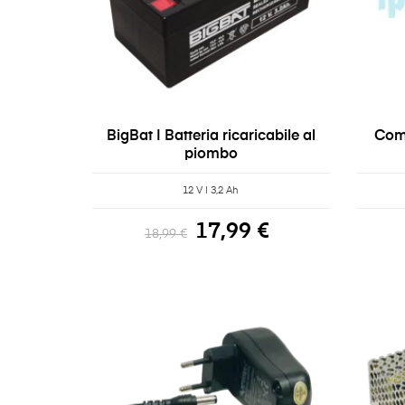
BigBat | Batteria ricaricabile al
Com
piombo
12 V | 3,2 Ah
17,99 €
18,99 €