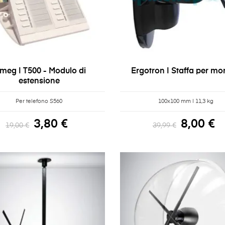
lmeg | T500 - Modulo di
Ergotron | Staffa per mo
estensione
Per telefono S560
100x100 mm | 11,3 kg
3,80 €
8,00 €
19,00 €
39,99 €