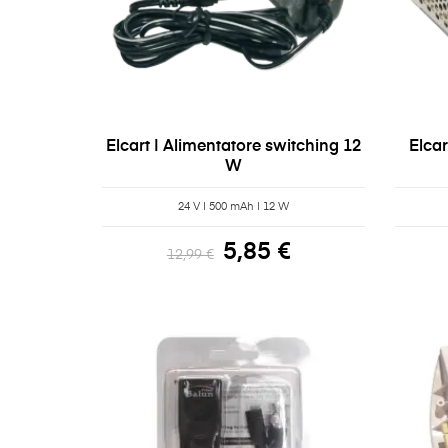
Elcart | Alimentatore switching 12
Elcar
W
24 V | 500 mAh | 12 W
5,85 €
12,99 €