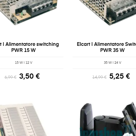
t | Alimentatore switching
Elcart | Alimentatore Swi
PWR 15 W
PWR 35 W
15 W | 12 V
35 W | 24 V
3,50 €
5,25 €
6,99 €
14,99 €