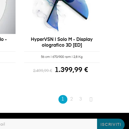
o -
HyperVSN | Solo M - Display
olografico 3D [ED]
56 cm | 670/900 rpm | 2,8 Kg
1.399,99 €
2.499,99 €
1
2
3
ISCRIVITI