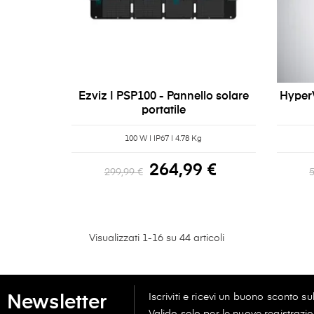
Ezviz | PSP100 - Pannello solare
HyperV
portatile
100 W | IP67 | 4.78 Kg
264,99 €
299,99 €
Visualizzati 1-16 su 44 articoli
Iscriviti e ricevi un buono sconto s
Newsletter
Valido solo per le nuove registrazio