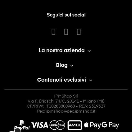
Seguici sui social
La nostra azienda

Blog

Contenuti esclusivi

IPMShop Srl
Via F. Brioschi 74/C, 20141 - Milano (MI)
CF/P.IVA: IT10283800968 - REA: 2519527
Pec: ipmshop@pec.ipmshop.it