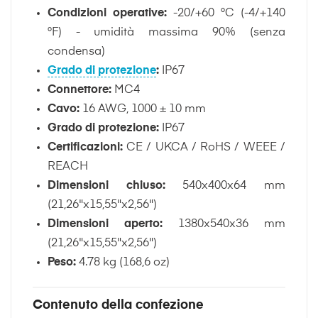
Condizioni operative:
-20/+60 °C (-4/+140
°F) - umidità massima 90% (senza
condensa)
Grado di protezione
:
IP67
Connettore:
MC4
Cavo:
16 AWG, 1000 ± 10 mm
Grado di protezione:
IP67
Certificazioni:
CE / UKCA / RoHS / WEEE /
REACH
Dimensioni chiuso:
540x400x64 mm
(21,26"x15,55"x2,56")
Dimensioni aperto:
1380x540x36 mm
(21,26"x15,55"x2,56")
Peso:
4.78 kg (168,6 oz)
Contenuto della confezione