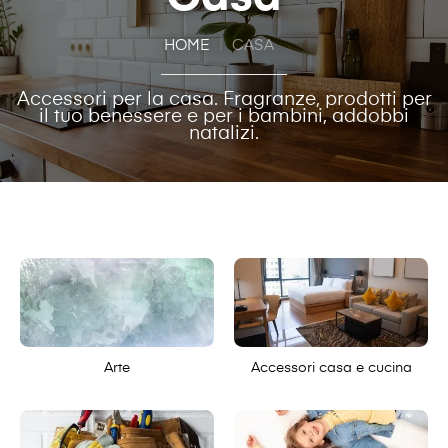
HOME
CASA
Accessori per la casa. Fragranze, prodotti per
il tuo benessere e per i bambini, addobbi
natalizi.
Arte
Accessori casa e cucina