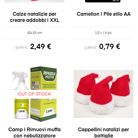
Calze natalizie per
Camelion | Pile stilo AA
creare addobbi | XXL
42x19 cm
1,5 v | 4 pz.
2,49 €
0,79 €
5,99 €
1,49 €
OUT OF STOCK
Camp | Rimuovi muffa
Cappellini natalizi per
con nebulizzatore
bottiglie