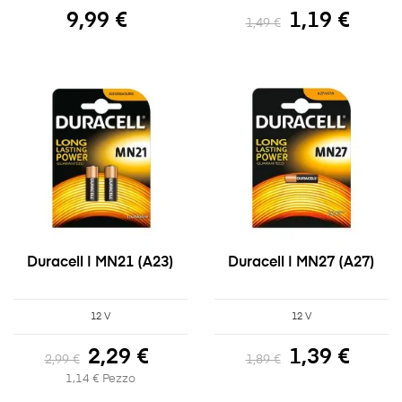
9,99 €
1,19 €
1,49 €
Duracell | MN21 (A23)
Duracell | MN27 (A27)
12 V
12 V
2,29 €
1,39 €
2,99 €
1,89 €
1,14 € Pezzo