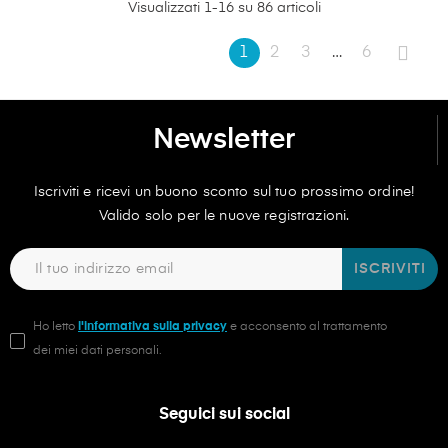
Visualizzati 1-16 su 86 articoli
1
2
3
…
6
Newsletter
Iscriviti e ricevi un buono sconto sul tuo prossimo ordine!
Valido solo per le nuove registrazioni.
ISCRIVITI
Ho letto
l'informativa sulla privacy
e acconsento al trattamento
dei miei dati personali.
Seguici sui social