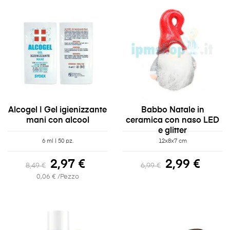
Alcogel | Gel igienizzante
Babbo Natale in
mani con alcool
ceramica con naso LED
e glitter
6 ml | 50 pz.
12x8x7 cm
2,97 €
2,99 €
8,49 €
6,99 €
0,06 € /Pezzo