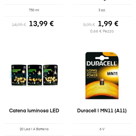
750 ml
3 pz.
13,99 €
1,99 €
14,99 €
5,99 €
0,66 € Pezzo
Catena luminosa LED
Duracell | MN11 (A11)
20 Led | A Batteria
6 V