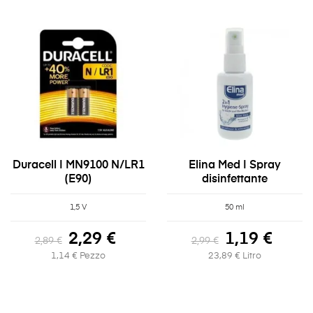
Duracell | MN9100 N/LR1
Elina Med | Spray
(E90)
disinfettante
1,5 V
50 ml
2,29 €
1,19 €
2,89 €
2,99 €
1,14 € Pezzo
23,89 € Litro