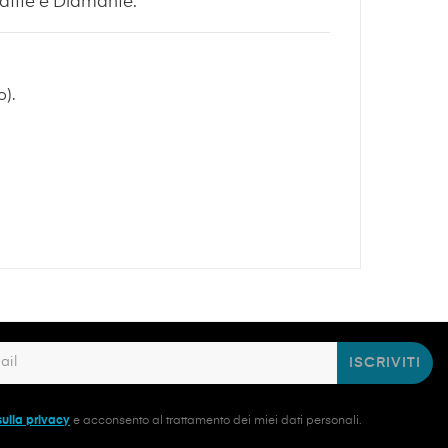
rafite e Diamante.
o).
ISCRIVITI
sulla privacy
e acconsento al trattamento dei miei dati personali.