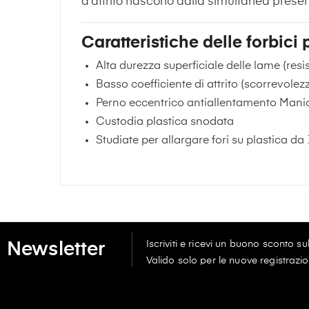
d’attrito nascono dalla simultanea presen
Caratteristiche delle forbici pe
Alta durezza superficiale delle lame (resi
Basso coefficiente di attrito (scorrevolezz
Perno eccentrico antiallentamento Manic
Custodia plastica snodata
Studiate per allargare fori su plastica d
Iscriviti e ricevi un buono sconto s
Newsletter
Valido solo per le nuove registrazio