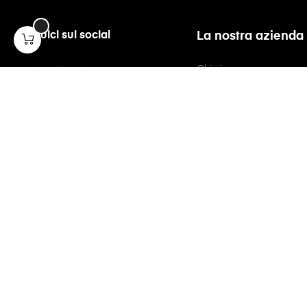
Seguici sui social
La nostra azienda
Chi siamo
Contattaci
Condizioni contrattuali
Pagamento e spedizion
Richiesta di recesso
Informativa privacy
Informativa cookie
Preferenze cookie
IPMShop Srl
Via F. Brioschi 74/C, 20141 - Milano (MI)
CF/P.IVA: IT10283800968 - REA: 2519527
Pec: ipmshop@pec.ipmshop.it