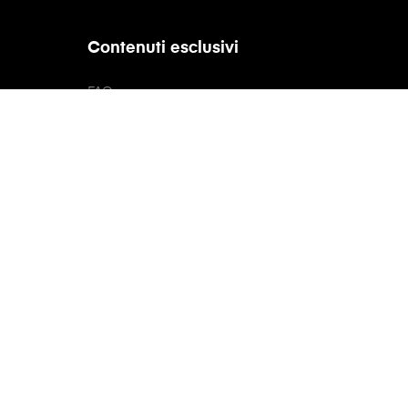
Contenuti esclusivi
FAQ
Glossario
Brands
© 2026 - IPMShop S.r.l.