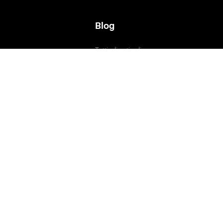
Blog
Tutti gli articoli
Apprendimento
Tecnologie anti-Covid
e
Mobilità sostenibile
Smarttrackerkids