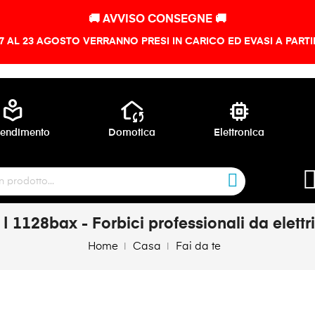
🚚 AVVISO CONSEGNE 🚚
 7 AL 23 AGOSTO VERRANNO PRESI IN CARICO ED EVASI A PART
local_library
wifi_home
memory
endimento
Domotica
Elettronica
 | 1128bax - Forbici professionali da elettri
Home
Casa
Fai da te