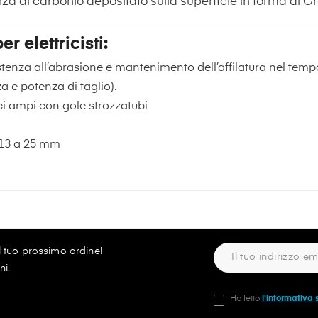
za di carbonio depositato sulla superficie in forma di G
r elettricisti:
stenza all’abrasione e mantenimento dell’affilatura nel temp
a e potenza di taglio).
i ampi con gole strozzatubi
a 13 a 25 mm
ul tuo prossimo ordine!
ni.
Ho letto
l'informativa 