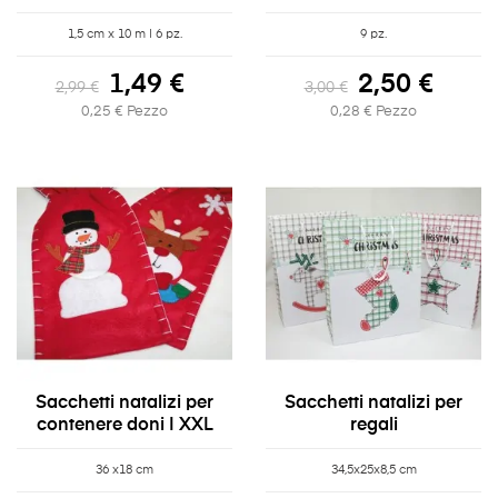
1,5 cm x 10 m | 6 pz.
9 pz.
1,49 €
2,50 €
2,99 €
3,00 €
0,25 € Pezzo
0,28 € Pezzo
Sacchetti natalizi per
Sacchetti natalizi per
contenere doni | XXL
regali
36 x18 cm
34,5x25x8,5 cm