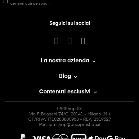
dei miei dati personali.
Seguici sui social
La nostra azienda

Blog

Contenuti esclusivi

IPMShop Srl
Via F. Brioschi 74/C, 20141 - Milano (MI)
CF/P.IVA: IT10283800968 - REA: 2519527
Pec: ipmshop@pec.ipmshop.it