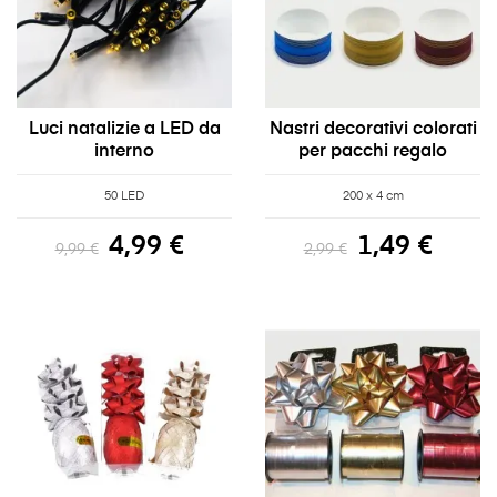
Luci natalizie a LED da
Nastri decorativi colorati
interno
per pacchi regalo
50 LED
200 x 4 cm
4,99 €
1,49 €
9,99 €
2,99 €