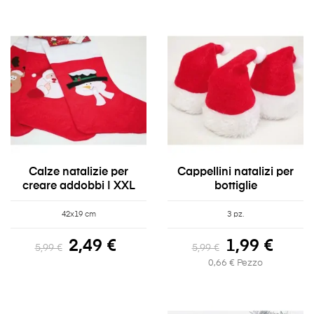
Calze natalizie per
Cappellini natalizi per
creare addobbi | XXL
bottiglie
42x19 cm
3 pz.
2,49 €
1,99 €
5,99 €
5,99 €
0,66 € Pezzo