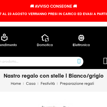
🚚 AVVISO CONSEGNE 🚚
 7 AL 23 AGOSTO VERRANNO PRESI IN CARICO ED EVASI A PART
local_library
wifi_home
memory
endimento
Domotica
Elettronica
Nastro regalo con stelle | Bianco/grigio
Home
Casa
Festività
Preparazione regali