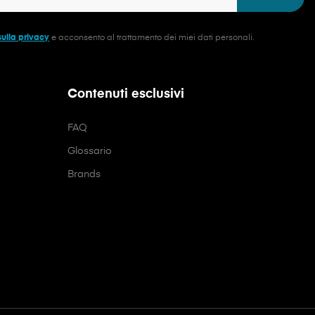
sulla privacy
e acconsento al trattamento dei miei dati personali.
Contenuti esclusivi
FAQ
Glossario
Brands