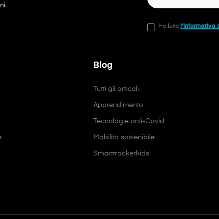
ni.
Ho letto
l'informativa 
Blog
Tutti gli articoli
Apprendimento
Tecnologie anti-Covid
e
Mobilità sostenibile
Smarttrackerkids