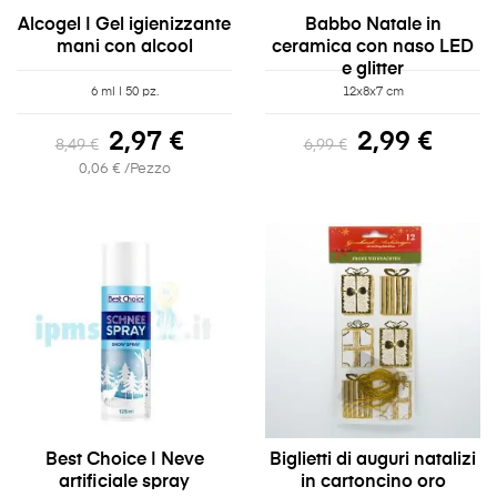
Alcogel | Gel igienizzante
Babbo Natale in
mani con alcool
ceramica con naso LED
e glitter
6 ml | 50 pz.
12x8x7 cm
2,97 €
2,99 €
8,49 €
6,99 €
0,06 € /Pezzo
Best Choice | Neve
Biglietti di auguri natalizi
artificiale spray
in cartoncino oro