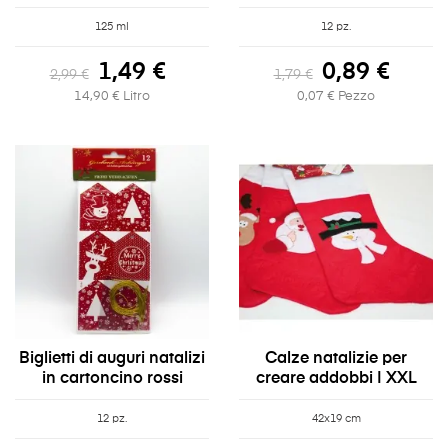
125 ml
12 pz.
1,49 €
0,89 €
2,99 €
1,79 €
14,90 € Litro
0,07 € Pezzo
Biglietti di auguri natalizi
Calze natalizie per
in cartoncino rossi
creare addobbi | XXL
12 pz.
42x19 cm