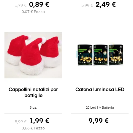
0,89 €
2,49 €
1,79 €
5,99 €
0,07 € Pezzo
Cappellini natalizi per
Catena luminosa LED
bottiglie
3 pz.
20 Led | A Batteria
1,99 €
9,99 €
5,99 €
0,66 € Pezzo