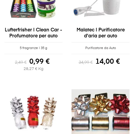
Lufterfrisher | Clean Car -
Malatec | Purificatore
Profumatore per auto
d'aria per auto
5 fragranze | 35 g
Purificatore da Auto
0,99 €
14,00 €
2,49 €
34,99 €
28,27 € Kg