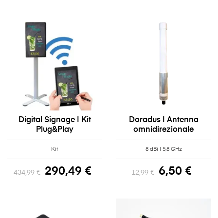
Digital Signage | Kit
Doradus | Antenna
Plug&Play
omnidirezionale
Kit
8 dBi | 5,8 GHz
290,49 €
6,50 €
434,99 €
12,99 €