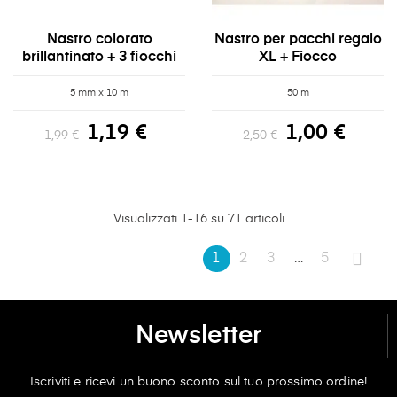
Nastro colorato
Nastro per pacchi regalo
brillantinato + 3 fiocchi
XL + Fiocco
5 mm x 10 m
50 m
1,19 €
1,00 €
1,99 €
2,50 €
Visualizzati 1-16 su 71 articoli
1
2
3
…
5
Newsletter
Iscriviti e ricevi un buono sconto sul tuo prossimo ordine!