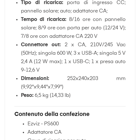
Tipo di ricarica:
porta di ingresso CC;
pannello solare; auto; adattatore CA;
Tempo di ricarica:
8/16 ore con pannello
solare; 8/9 ore con porta per auto (12/24 V);
7/8 ore con adattatore CA 220 V
Connettore out:
2 x CA, 210V/245 Vac
(50Hz); singola 600 W, 3 x USB-A; singola 5 V
2,4 A (12 W max); 1 x USB-C; 1 x presa auto
9-12,6 V
Dimensioni:
252x240x203 mm
(9,92"x9,44"x7,99")
Peso:
6,5 kg (14,33 lb)
Contenuto della confezione
Ezviz - PS600
Adattatore CA