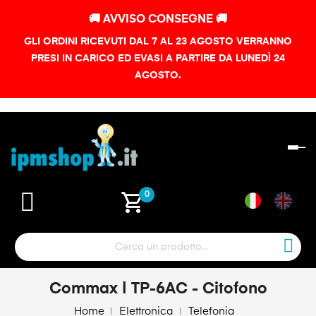
🚚 AVVISO CONSEGNE 🚚
GLI ORDINI RICEVUTI DAL 7 AL 23 AGOSTO VERRANNO
PRESI IN CARICO ED EVASI A PARTIRE DA LUNEDÌ 24
AGOSTO.
na
To
shopping_cart
0
Commax | TP-6AC - Citofono
Home
Elettronica
Telefonia