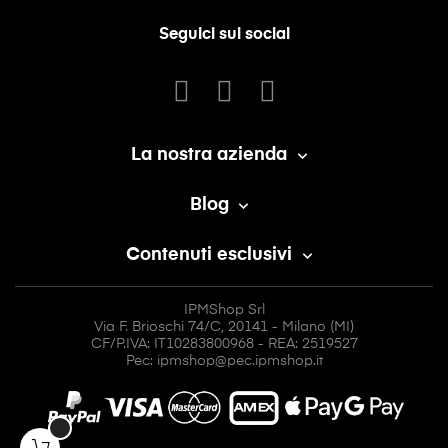
Seguici sui social
La nostra azienda

Blog

Contenuti esclusivi

IPMShop Srl
Via F. Brioschi 74/C, 20141 - Milano (MI)
CF/P.IVA: IT10283800968 - REA: 2519527
Pec: ipmshop@pec.ipmshop.it