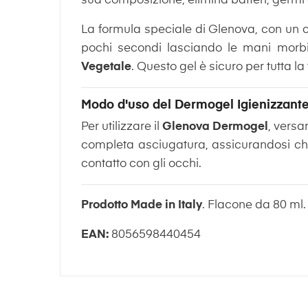
sua composizione, elimina batteri, germi e
La formula speciale di Glenova, con un c
pochi secondi lasciando le mani morbid
Vegetale
. Questo gel è sicuro per tutta l
Modo d'uso del Dermogel Igienizzant
Per utilizzare il
Glenova Dermogel
, versa
completa asciugatura, assicurandosi che
contatto con gli occhi.
Prodotto Made in Italy
. Flacone da 80 ml.
EAN:
8056598440454