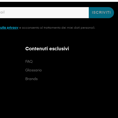
ISCRIVITI
sulla privacy
e acconsento al trattamento dei miei dati personali.
Contenuti esclusivi
FAQ
Glossario
Brands