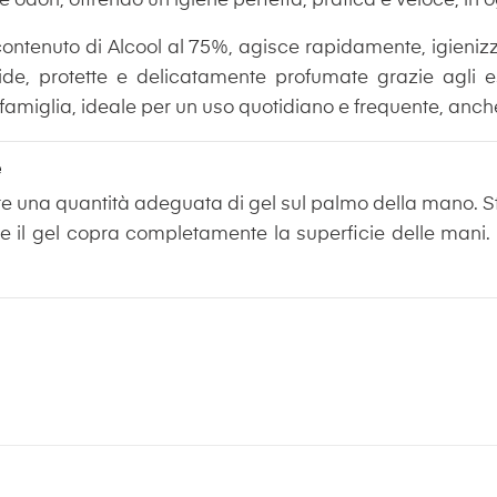
 odori, offrendo un'igiene perfetta, pratica e veloce, in
ontenuto di Alcool al 75%, agisce rapidamente, igieniz
e, protette e delicatamente profumate grazie agli est
a famiglia, ideale per un uso quotidiano e frequente, anch
e
re una quantità adeguata di gel sul palmo della mano. S
 il gel copra completamente la superficie delle mani. N