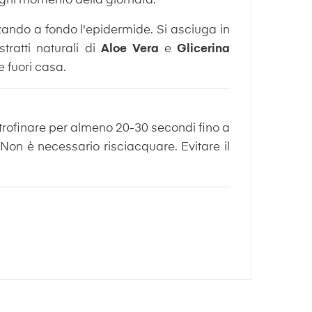
 ogni momento della giornata.
zando a fondo l'epidermide. Si asciuga in
ratti naturali di
Aloe Vera
e
Glicerina
e fuori casa.
trofinare per almeno 20-30 secondi fino a
on è necessario risciacquare. Evitare il