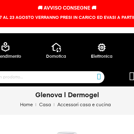
🚚 AVVISO CONSEGNE 🚚
 7 AL 23 AGOSTO VERRANNO PRESI IN CARICO ED EVASI A PART
local_library
wifi_home
memory
endimento
Domotica
Elettronica
Glenova | Dermogel
Home
Casa
Accessori casa e cucina