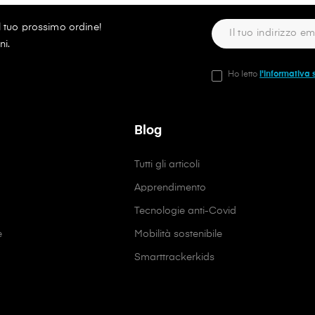
ul tuo prossimo ordine!
ni.
Ho letto
l'informativa 
Blog
Tutti gli articoli
Apprendimento
Tecnologie anti-Covid
e
Mobilità sostenibile
Smarttrackerkids