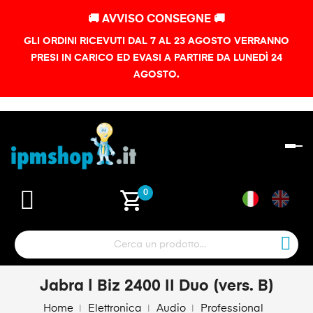
🚚 AVVISO CONSEGNE 🚚
GLI ORDINI RICEVUTI DAL 7 AL 23 AGOSTO VERRANNO
PRESI IN CARICO ED EVASI A PARTIRE DA LUNEDÌ 24
AGOSTO.
na
To
shopping_cart
0
Jabra | Biz 2400 II Duo (vers. B)
Home
Elettronica
Audio
Professional