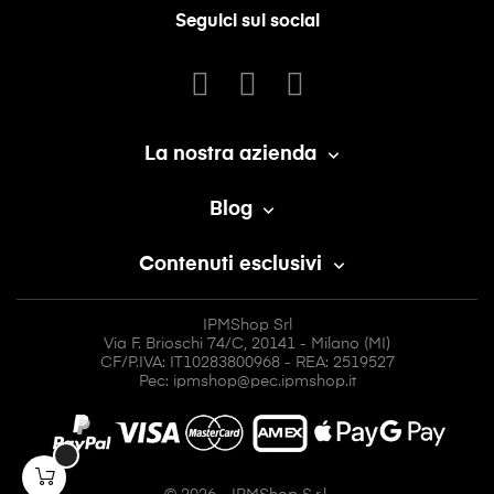
Seguici sui social
La nostra azienda

Blog

Contenuti esclusivi

IPMShop Srl
Via F. Brioschi 74/C, 20141 - Milano (MI)
CF/P.IVA: IT10283800968 - REA: 2519527
Pec: ipmshop@pec.ipmshop.it