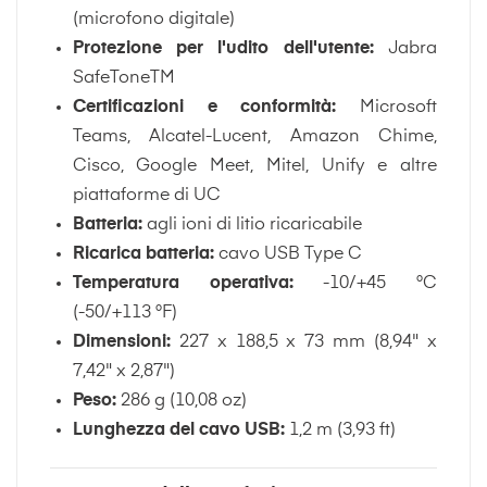
(microfono digitale)
Protezione per l'udito dell'utente:
Jabra
SafeToneTM
Certificazioni e conformità:
Microsoft
Teams, Alcatel-Lucent, Amazon Chime,
Cisco, Google Meet, Mitel, Unify e altre
piattaforme di UC
Batteria:
agli ioni di litio ricaricabile
Ricarica batteria:
cavo USB Type C
Temperatura operativa:
-10/+45 °C
(-50/+113 °F)
Dimensioni:
227 x 188,5 x 73 mm (8,94" x
7,42" x 2,87")
Peso:
286 g (10,08 oz)
Lunghezza del cavo USB:
1,2 m (3,93 ft)