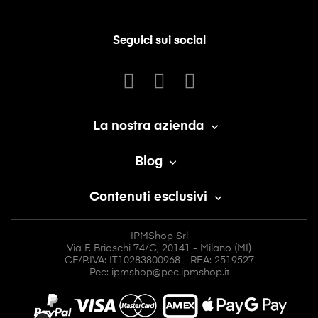
Seguici sui social
La nostra azienda

Blog

Contenuti esclusivi

IPMShop Srl
Via F. Brioschi 74/C, 20141 - Milano (MI)
CF/P.IVA: IT10283800968 - REA: 2519527
Pec: ipmshop@pec.ipmshop.it