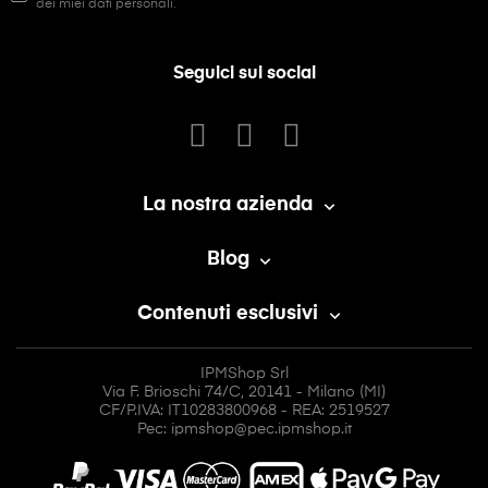
dei miei dati personali.
Seguici sui social
La nostra azienda

Blog

Contenuti esclusivi

IPMShop Srl
Via F. Brioschi 74/C, 20141 - Milano (MI)
CF/P.IVA: IT10283800968 - REA: 2519527
Pec: ipmshop@pec.ipmshop.it