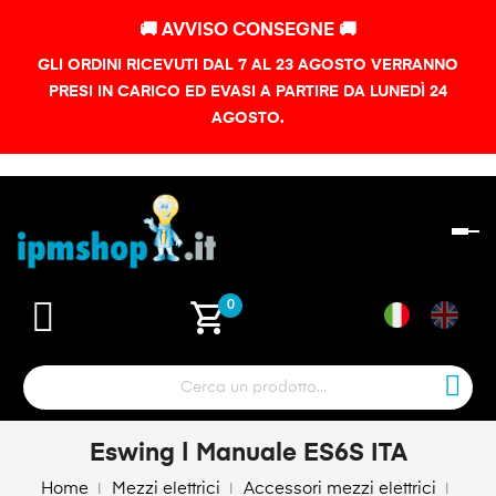
🚚 AVVISO CONSEGNE 🚚
GLI ORDINI RICEVUTI DAL 7 AL 23 AGOSTO VERRANNO
PRESI IN CARICO ED EVASI A PARTIRE DA LUNEDÌ 24
AGOSTO.
na
To
shopping_cart
0
Eswing | Manuale ES6S ITA
Home
Mezzi elettrici
Accessori mezzi elettrici