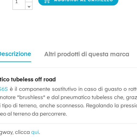
Descrizione
Altri prodotti di questa marca
ico tubeless off road
S6S
è il componente sostitutivo in caso di guasto o rott
otore "brushless" e dal pneumatico tubeless che, grazi
i tipo di terreno, anche sconnesso. Regolando la pressi
eo al terreno da percorrere.
segway, clicca
qui
.