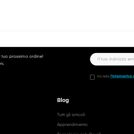
ul tuo prossimo ordine!
ni.
Ho letto
l'informativa 
Blog
Tutti gli articoli
Apprendimento