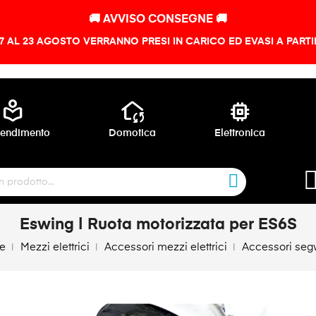
🚚 AVVISO CONSEGNE 🚚
 7 AL 23 AGOSTO VERRANNO PRESI IN CARICO ED EVASI A PART
local_library
wifi_home
memory
endimento
Domotica
Elettronica
Eswing | Ruota motorizzata per ES6S
e
Mezzi elettrici
Accessori mezzi elettrici
Accessori se