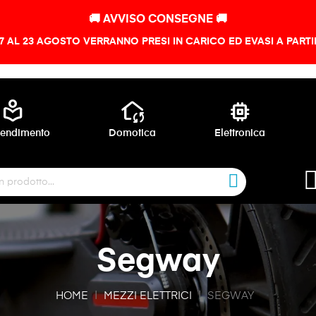
🚚 AVVISO CONSEGNE 🚚
 7 AL 23 AGOSTO VERRANNO PRESI IN CARICO ED EVASI A PART
local_library
wifi_home
memory
endimento
Domotica
Elettronica
Segway
HOME
MEZZI ELETTRICI
SEGWAY