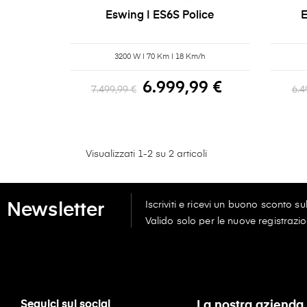
Eswing | ES6S Police
E
3200 W | 70 Km | 18 Km/h
6.999,99 €
7.499,99 €
6.4
Visualizzati 1-2 su 2 articoli
Iscriviti e ricevi un buono sconto s
Newsletter
Valido solo per le nuove registrazio
Seguici sui social
La nostra azienda