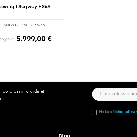
swing | Segway ES6S
3200 W | 70 Km | 18 Km / h
5.999,00 €
99,00 €
ul tuo prossimo ordine!
ni.
Ho letto
l'informativa 
Blog