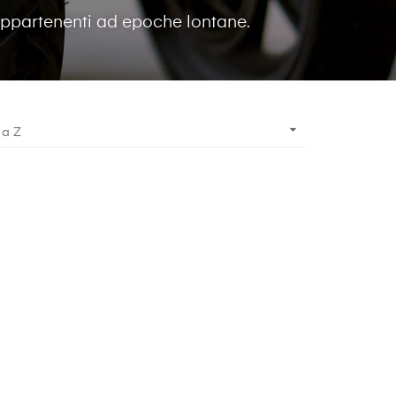
appartenenti ad epoche lontane.

 a Z