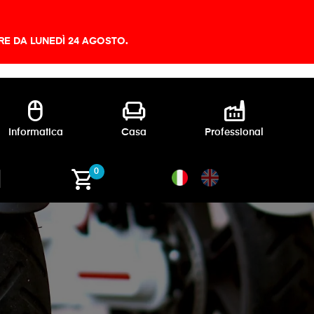
IRE DA LUNEDÌ 24 AGOSTO.
mouse
chair
factory
Informatica
Casa
Professional
shopping_cart
0