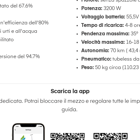
Motore:
senza spazzole 
tato del 67.6%
Potenza:
3200 W
Voltaggio batteria:
55,5V
un'efficienza dell'80%
Tempo di ricarica:
4-8 or
 urti e all'acqua
Pendenza massima:
35°
litato
Velocità massima:
16-18
Autonomia:
70 km ( 43,4 
ersione del 94.7%
Pneumatico:
tubeless da 
Peso:
50 kg circa (110.23 
Scarica la app
 dedicata. Potrai bloccare il mezzo e regolare tutte le im
guida.