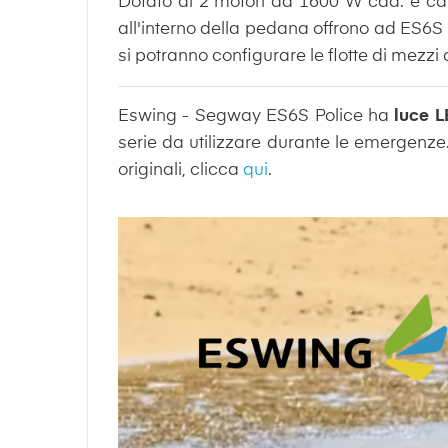
Dotato di 2 motori da 1600 W cad. è ca
all'interno della pedana offrono ad ES6S
si potranno configurare le flotte di mezzi 
Eswing - Segway ES6S Police ha
luce L
serie da utilizzare durante le emergenze. 
originali, clicca
qui
.