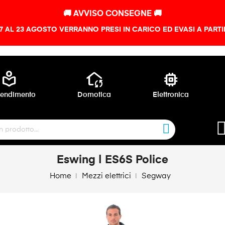
🚚 AVVISO CONSEGNE 🚚
 7 AL 23 AGOSTO VERRANNO PRESI IN CARICO ED EVASI A PART
local_library
wifi_home
memory
endimento
Domotica
Elettronica
Eswing | ES6S Police
Home
Mezzi elettrici
Segway