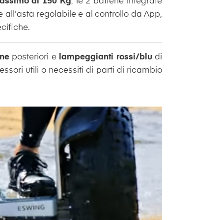
assimo di 150 Kg
, le 2 batterie integrate
 all'asta regolabile e al controllo da App,
cifiche.
one
posteriori e
lampeggianti rossi/blu
di
sori utili o necessiti di parti di ricambio