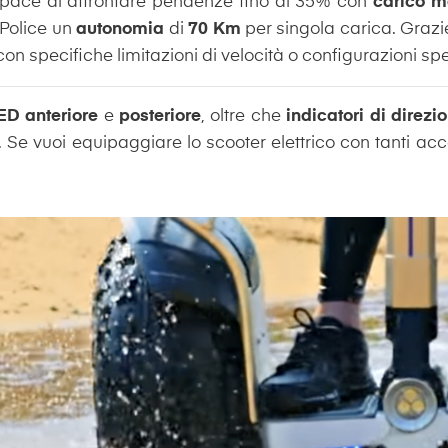
pace di affrontare pendenze fino al 35% con
carico m
 Police un
autonomia
di
70 Km
per singola carica. Grazie
con specifiche limitazioni di velocità o configurazioni spe
ED anteriore
e
posteriore
, oltre che
indicatori di direzi
Se vuoi equipaggiare lo scooter elettrico con tanti acces