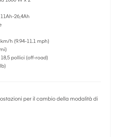
da 1600 W x 2
 11Ah-26,4Ah
e
 km/h (9.94-11.1 mph)
mi)
18,5 pollici (off-road)
lb)
postazioni per il cambio della modalità di