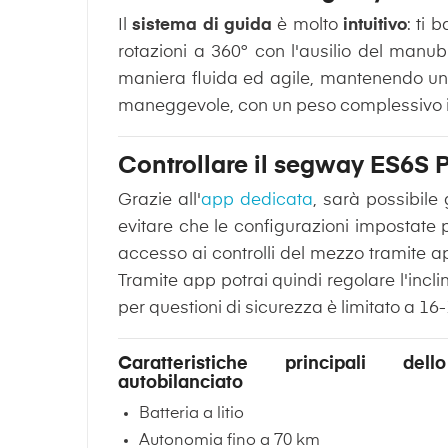
Il
sistema di guida
è molto
intuitivo
: ti 
rotazioni a 360° con l'ausilio del manubr
maniera fluida ed agile, mantenendo un o
maneggevole, con un peso complessivo in
Controllare il segway ES6S 
Grazie all'
app dedicata
, sarà possibile
evitare che le configurazioni impostate 
accesso ai controlli del mezzo tramite a
Tramite app potrai quindi regolare l'inc
per questioni di sicurezza è limitato a 1
Caratteristiche principali del
autobilanciato
Batteria a litio
Autonomia fino a 70 km