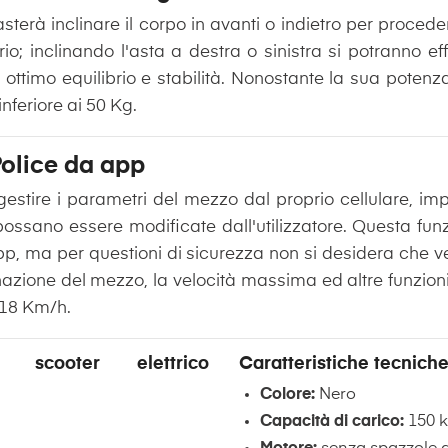
basterà inclinare il corpo in avanti o indietro per proced
io; inclinando l'asta a destra o sinistra si potranno ef
ttimo equilibrio e stabilità. Nonostante la sua potenza
feriore ai 50 Kg.
Police da app
 gestire i parametri del mezzo dal proprio cellulare, 
possano essere modificate dall'utilizzatore. Questa fun
pp, ma per questioni di sicurezza non si desidera che 
linazione del mezzo, la velocità massima ed altre funzi
6-18 Km/h.
lo scooter elettrico
Caratteristiche tecnich
Colore:
Nero
Capacità di carico:
150 kg