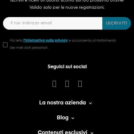
Iscriviti e ricevi un buono sconto sul tuo prossimo ordine!
Valido solo per le nuove registrazioni.
ISCRIVITI
Ho letto
l'informativa sulla privacy
e acconsento al trattamento
dei miei dati personali.
Seguici sui social
La nostra azienda

Blog

Contenuti esclusivi
