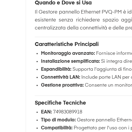
Quando e Dove si Usa
Il Gestore pannello Ethernet PVQ-PM è idea
esistente senza richiedere spazio agg
centralizzata della connettività e delle pre
Caratteristiche Principali
Monitoraggio avanzato:
Fornisce informaz
Installazione semplificata:
Si integra dir
Espandibilità:
Supporta l'aggiunta di fino
Connettività LAN:
Include porte LAN per c
Gestione proattiva:
Consente un monitoragg
Specifiche Tecniche
EAN:
74983089918
Tipo di modulo:
Gestore pannello Ether
Compatibilità:
Progettato per l'uso con i