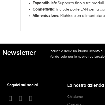
Espandibilità:
Supporta fino a tre moduli
Connettività:
Include porte LAN per la c
Alimentazione:
Richiede un alimentator
Iscriviti e ricevi un buono sconto s
Newsletter
Valido solo per le nuove registrazio
Seguici sui social
La nostra azienda
Chi siamo
Contattaci