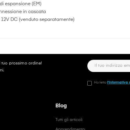
 di espansione (EM)
onnessione in cascata
e 12V DC (venduto separatamente)
ul tuo prossimo ordine!
ni.
Ho letto
l'informativa 
Blog
Tutti gli articoli
Apprendimento