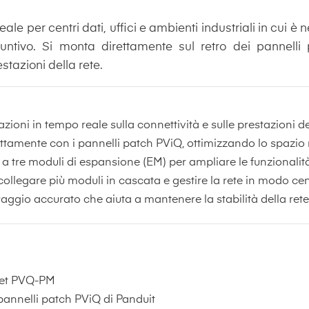
le per centri dati, uffici e ambienti industriali in cui 
iuntivo. Si monta direttamente sul retro dei pannell
stazioni della rete.
ioni in tempo reale sulla connettività e sulle prestazioni del
ettamente con i pannelli patch PViQ, ottimizzando lo spazio 
 a tre moduli di espansione (EM) per ampliare le funzionalit
ollegare più moduli in cascata e gestire la rete in modo cen
io accurato che aiuta a mantenere la stabilità della rete e 
net PVQ-PM
 pannelli patch PViQ di Panduit