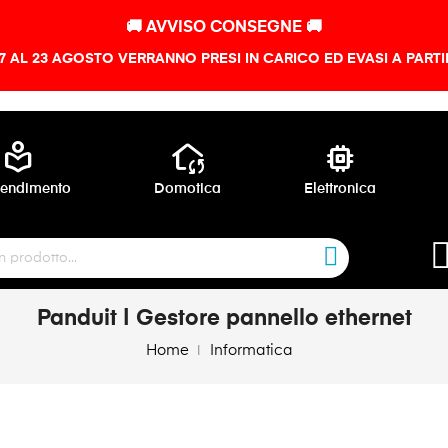
🚚 AVVISO CONSEGNE 🚚
 7 AL 23 AGOSTO VERRANNO PRESI IN CARICO ED EVASI A PART
local_library
wifi_home
memory
endimento
Domotica
Elettronica
Panduit | Gestore pannello ethernet
Home
Informatica