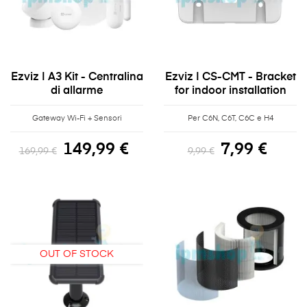
Ezviz | A3 Kit - Centralina
Ezviz | CS-CMT - Bracket
di allarme
for indoor installation
Gateway Wi-Fi + Sensori
Per C6N, C6T, C6C e H4
149,99 €
7,99 €
169,99 €
9,99 €
OUT OF STOCK