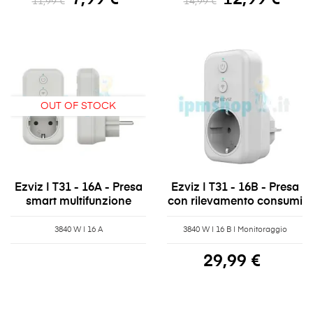
11,99 €
14,99 €
OUT OF STOCK
Ezviz | T31 - 16A - Presa
Ezviz | T31 - 16B - Presa
smart multifunzione
con rilevamento consumi
3840 W | 16 A
3840 W | 16 B | Monitoraggio
consumi
29,99 €