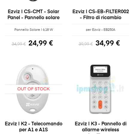
Ezviz | CS-CMT - Solar
Ezviz | CS-EB-FILTER002
Panel - Pannello solare
- Filtro di ricambio
Pannello Solare | 6,18 W
per Ezviz - EB250A
24,99 €
34,99 €
34,99 €
39,99 €
OUT OF STOCK
Ezviz | K2 - Telecomando
Ezviz | K3 - Pannello di
per A1 e A1S
allarme wireless