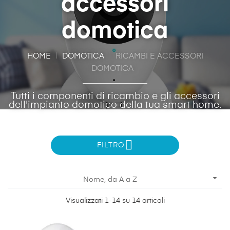
accessori
domotica
HOME
DOMOTICA
RICAMBI E ACCESSORI
DOMOTICA
Tutti i componenti di ricambio e gli accessori
dell'impianto domotico della tua smart home.
FILTRO

Nome, da A a Z
Visualizzati 1-14 su 14 articoli