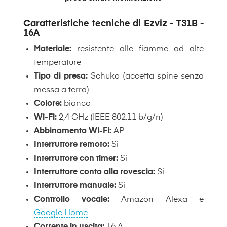
Caratteristiche tecniche di Ezviz - T31B -
16A
Materiale:
resistente alle fiamme ad alte
temperature
Tipo di presa:
Schuko (accetta spine senza
messa a terra)
Colore:
bianco
Wi-Fi:
2,4 GHz (IEEE 802.11 b/g/n)
Abbinamento Wi-Fi:
AP
Interruttore remoto:
Si
Interruttore con timer:
Si
Interruttore conto alla rovescia:
Si
Interruttore manuale:
Si
Controllo vocale:
Amazon Alexa e
Google Home
Corrente in uscita:
16 A