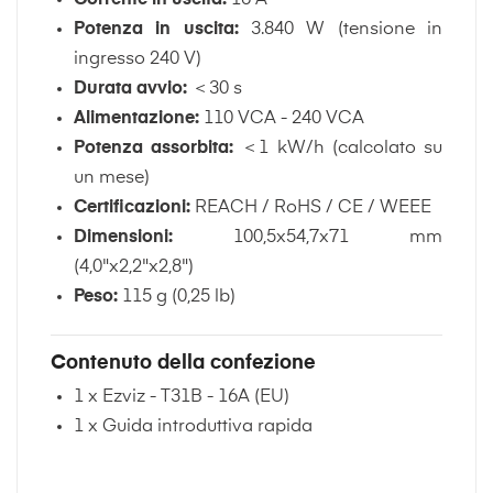
Potenza in uscita:
3.840 W (tensione in
ingresso 240 V)
Durata avvio:
＜30 s
Alimentazione:
110 VCA - 240 VCA
Potenza assorbita:
＜1 kW/h (calcolato su
un mese)
Certificazioni:
REACH / RoHS / CE / WEEE
Dimensioni:
100,5x54,7x71 mm
(4,0"x2,2"x2,8")
Peso:
115 g (0,25 lb)
Contenuto della confezione
1 x Ezviz - T31B - 16A (EU)
1 x Guida introduttiva rapida