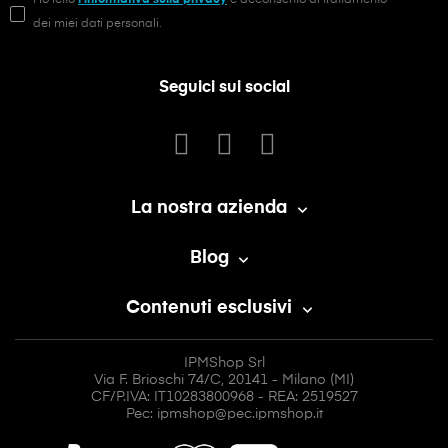
Ho letto
l'informativa sulla privacy
e acconsento al trattamento
dei miei dati personali.
Seguici sui social
La nostra azienda

Blog

Contenuti esclusivi

IPMShop Srl
Via F. Brioschi 74/C, 20141 - Milano (MI)
CF/P.IVA: IT10283800968 - REA: 2519527
Pec: ipmshop@pec.ipmshop.it