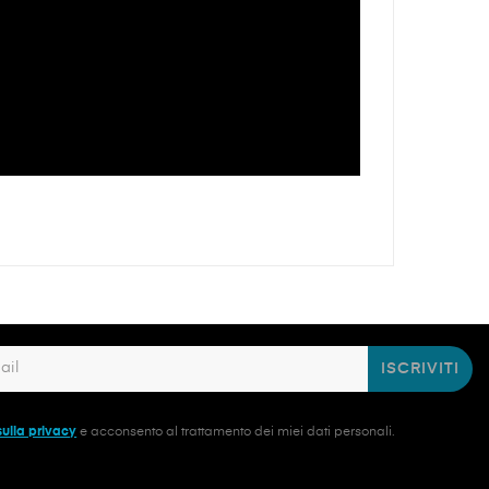
ISCRIVITI
sulla privacy
e acconsento al trattamento dei miei dati personali.