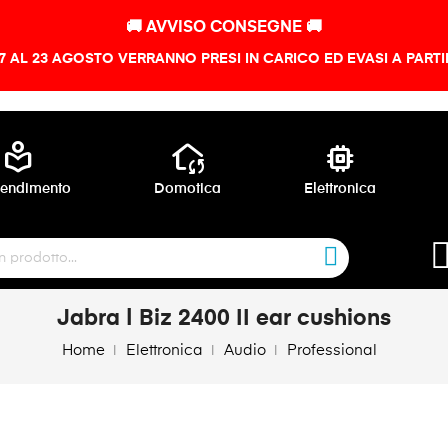
🚚 AVVISO CONSEGNE 🚚
 7 AL 23 AGOSTO VERRANNO PRESI IN CARICO ED EVASI A PART
local_library
wifi_home
memory
endimento
Domotica
Elettronica
Jabra | Biz 2400 II ear cushions
Home
Elettronica
Audio
Professional