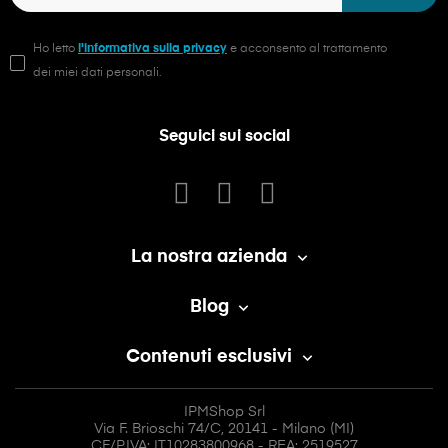
Ho letto
l'informativa sulla privacy
e acconsento al trattamento
dei miei dati personali.
Seguici sui social
La nostra azienda

Blog

Contenuti esclusivi

IPMShop Srl
Via F. Brioschi 74/C, 20141 - Milano (MI)
CF/P.IVA: IT10283800968 - REA: 2519527