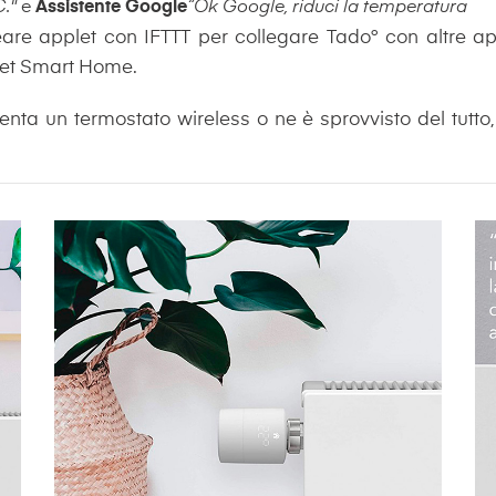
C."
e
Assistente Google
“Ok Google, riduci la temperatura
are applet con IFTTT per collegare Tado° con altre app
Net Smart Home.
enta un termostato wireless o ne è sprovvisto del tutto