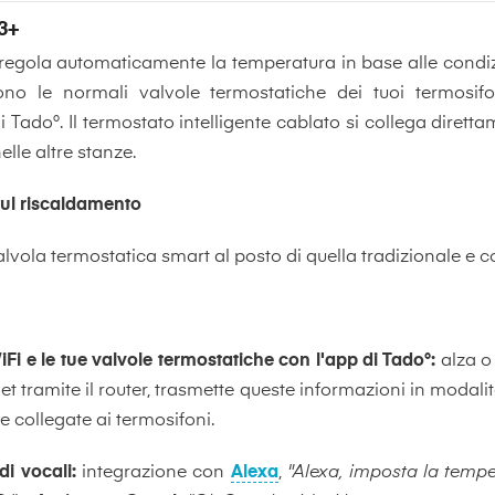
V3+
regola automaticamente la temperatura in base alle condizi
ono le normali valvole termostatiche dei tuoi termosifon
 Tado°. Il termostato intelligente cablato si collega diret
elle altre stanze.
sul riscaldamento
alvola termostatica smart al posto di quella tradizionale e c
i e le tue valvole termostatiche con l'app di Tado°:
alza o
net tramite il router, trasmette queste informazioni in modalit
 collegate ai termosifoni.
i vocali:
integrazione con
Alexa
,
"Alexa, imposta la temp