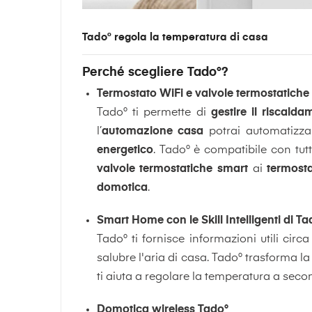
Tado° regola la temperatura di casa
Perché scegliere Tado°?
Termostato WiFi e valvole termostatiche 
Tado° ti permette di
gestire il riscald
l’
automazione casa
potrai automatizzar
energetico
. Tado° è compatibile con tut
valvole termostatiche smart
ai
termosta
domotica
.
Smart Home con le Skill Intelligenti di Ta
Tado° ti fornisce informazioni utili ci
salubre l'aria di casa. Tado° trasforma l
ti aiuta a regolare la temperatura a seco
Domotica wireless Tado°