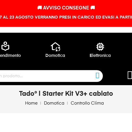
🚚 AVVISO CONSEGNE 🚚
 7 AL 23 AGOSTO VERRANNO PRESI IN CARICO ED EVASI A PART
local_library
wifi_home
memory
endimento
Domotica
Elettronica
Tado° | Starter Kit V3+ cablato
Home
Domotica
Controllo Clima