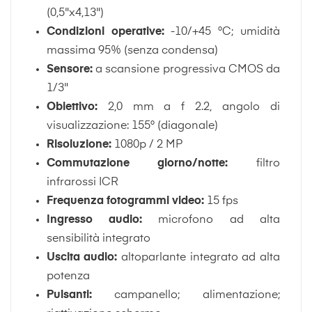
(0,5"x4,13")
Condizioni operative:
-10/+45 °C; umidità
massima 95% (senza condensa)
Sensore:
a scansione progressiva CMOS da
1/3"
Obiettivo:
2,0 mm a f 2.2, angolo di
visualizzazione: 155° (diagonale)
Risoluzione:
1080p / 2 MP
Commutazione giorno/notte:
filtro
infrarossi ICR
Frequenza fotogrammi video:
15 fps
Ingresso audio:
microfono ad alta
sensibilità integrato
Uscita audio:
altoparlante integrato ad alta
potenza
Pulsanti:
campanello; alimentazione;