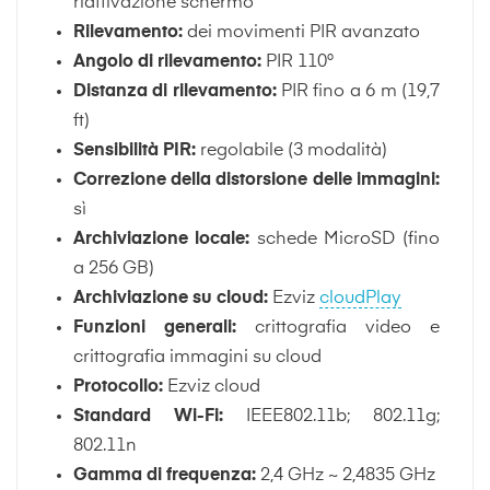
riattivazione schermo
Rilevamento:
dei movimenti PIR avanzato
Angolo di rilevamento:
PIR 110°
Distanza di rilevamento:
PIR fino a 6 m (19,7
ft)
Sensibilità PIR:
regolabile (3 modalità)
Correzione della distorsione delle immagini:
sì
Archiviazione locale:
schede MicroSD (fino
a 256 GB)
Archiviazione su cloud:
Ezviz
cloudPlay
Funzioni generali:
crittografia video e
crittografia immagini su cloud
Protocollo:
Ezviz cloud
Standard Wi-Fi:
IEEE802.11b; 802.11g;
802.11n
Gamma di frequenza:
2,4 GHz ~ 2,4835 GHz