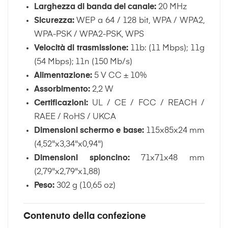
Larghezza di banda del canale:
20 MHz
Sicurezza:
WEP a 64 / 128 bit, WPA / WPA2,
WPA-PSK / WPA2-PSK, WPS
Velocità di trasmissione:
11b: (11 Mbps); 11g
(54 Mbps); 11n (150 Mb/s)
Alimentazione:
5 V CC ± 10%
Assorbimento:
2,2 W
Certificazioni:
UL / CE / FCC / REACH /
RAEE / RoHS / UKCA
Dimensioni schermo e base:
115x85x24 mm
(4,52"x3,34"x0,94")
Dimensioni spioncino:
71x71x48 mm
(2,79"x2,79"x1,88)
Peso:
302 g (10,65 oz)
Contenuto della confezione