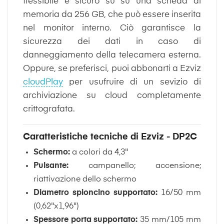
flessibile e sicuro su su una scheda di
memoria da 256 GB, che può essere inserita
nel monitor interno. Ciò garantisce la
sicurezza dei dati in caso di
danneggiamento della telecamera esterna.
Oppure, se preferisci, puoi abbonarti a Ezviz
cloudPlay
per usufruire di un sevizio di
archiviazione su cloud completamente
crittografata.
Caratteristiche tecniche di Ezviz - DP2C
Schermo:
a colori da 4,3"
Pulsante:
campanello; accensione;
riattivazione dello schermo
Diametro spioncino supportato:
16/50 mm
(0,62"x1,96")
Spessore porta supportato:
35 mm/105 mm