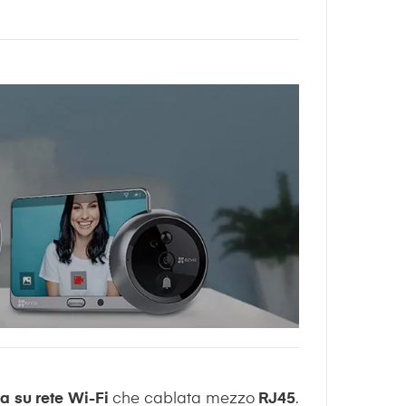
ia su rete Wi-Fi
che cablata mezzo
RJ45
.