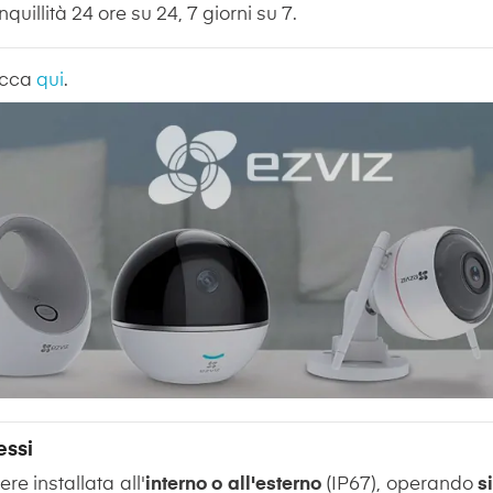
quillità 24 ore su 24, 7 giorni su 7.
licca
qui
.
essi
re installata all'
interno o all'esterno
(IP67), operando
s