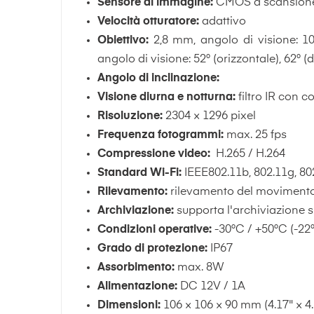
Sensore di immagine:
CMOS a scansione 
Velocità otturatore:
adattivo
Obiettivo:
2,8 mm, angolo di visione: 106
angolo di visione: 52° (orizzontale), 62° (
Angolo di inclinazione:
Visione diurna e notturna:
filtro IR con
Risoluzione:
2304 × 1296 pixel
Frequenza fotogrammi:
max. 25 fps
Compressione video:
H.265 / H.264
Standard Wi-Fi:
IEEE802.11b, 802.11g, 80
Rilevamento:
rilevamento del movimento, 
Archiviazione:
supporta l'archiviazione 
Condizioni operative:
-30°C / +50°C (-22
Grado di protezione:
IP67
Assorbimento:
max. 8W
Alimentazione:
DC 12V / 1A
Dimensioni:
106 × 106 × 90 mm (4.17" × 4.