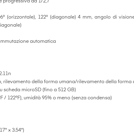
progressiva da 1/2,7”
° (orizzontale), 122° (diagonale) 4 mm, angolo di visione
diagonale)
 commutazione automatica
2.11n
rilevamento della forma umana/rilevamento della forma del 
su scheda microSD (fino a 512 GB)
°F / 122°F), umidità 95% o meno (senza condensa)
17" × 3.54")