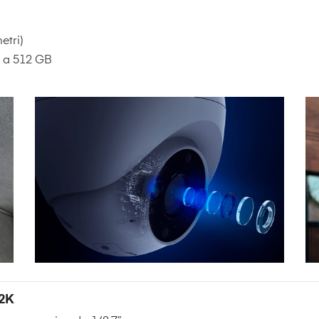
etri)
o a 512 GB
 2K