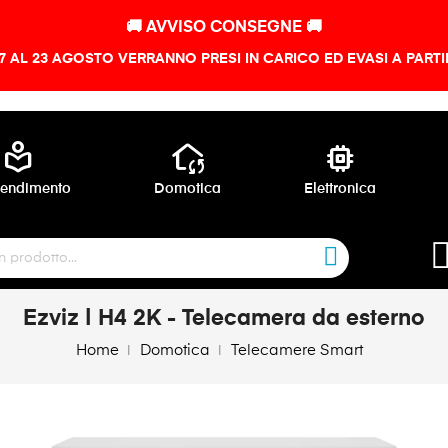
🚚 AVVISO CONSEGNE 🚚
 7 AL 23 AGOSTO VERRANNO PRESI IN CARICO ED EVASI A PART
local_library
wifi_home
memory
endimento
Domotica
Elettronica
Ezviz | H4 2K - Telecamera da esterno
Home
Domotica
Telecamere Smart