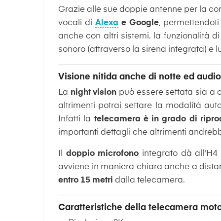
Grazie alle sue doppie antenne per la con
vocali di
Alexa
e Google
, permettendoti
anche con altri sistemi. la funzionalità d
sonoro (attraverso la sirena integrata) e
Visione nitida anche di notte ed audio
La
night vision
può essere settata sia a c
altrimenti potrai settare la modalità au
Infatti la
telecamera è in grado di riprod
importanti dettagli che altrimenti andrebb
Il
doppio microfono
integrato dà all'H4
avviene in maniera chiara anche a distanz
entro 15 metri
dalla telecamera.
Caratteristiche della telecamera motor