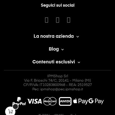
Seguici sui social
La nostra azienda

Blog

Contenuti esclusivi

IPMShop Srl
Via F. Brioschi 74/C, 20141 - Milano (MI)
CF/P.IVA: IT10283800968 - REA: 2519527
Pec: ipmshop@pec.ipmshop.it