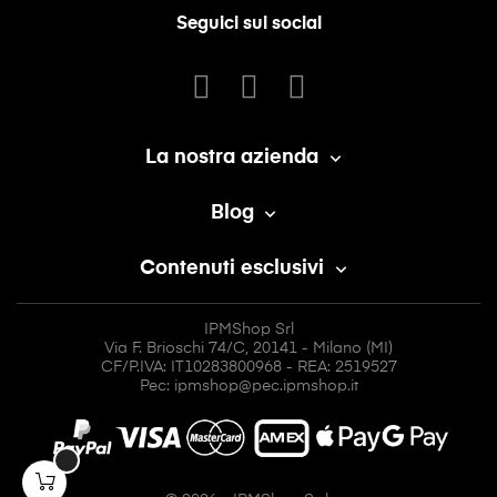
Seguici sui social
La nostra azienda

Blog

Contenuti esclusivi

IPMShop Srl
Via F. Brioschi 74/C, 20141 - Milano (MI)
CF/P.IVA: IT10283800968 - REA: 2519527
Pec: ipmshop@pec.ipmshop.it