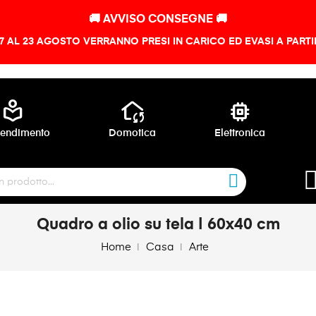
🚚 AVVISO CONSEGNE 🚚
 7 AL 23 AGOSTO VERRANNO PRESI IN CARICO ED EVASI A PART
local_library
wifi_home
memory
endimento
Domotica
Elettronica
Quadro a olio su tela | 60x40 cm
Home
Casa
Arte