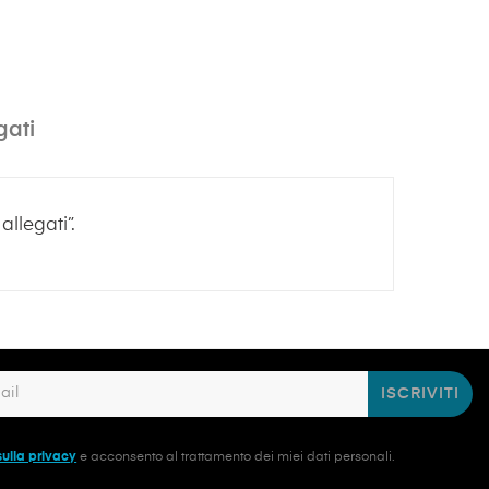
gati
llegati”.
ISCRIVITI
sulla privacy
e acconsento al trattamento dei miei dati personali.