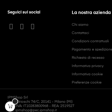
Seguici sui social
La nostra azienda
Chi siamo
Contattaci
Condizioni contrattuali
Pagamento e spedizion
Richiesta di recesso
Informativa privacy
Informativa cookie
Preferenze cookie
IPMShop Srl
Via F. Brioschi 74/C, 20141 - Milano (MI)
CF/P.IVA: IT10283800968 - REA: 2519527
Pec: ipmshop@pec.ipmshop.it