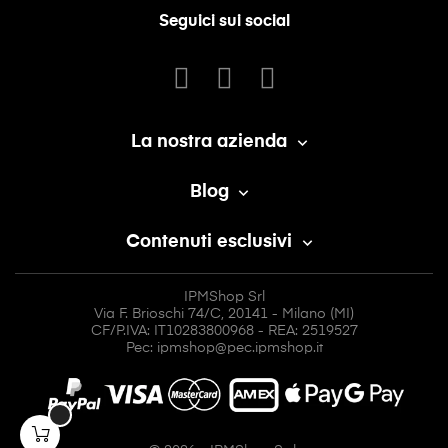
Seguici sui social
La nostra azienda

Blog

Contenuti esclusivi

IPMShop Srl
Via F. Brioschi 74/C, 20141 - Milano (MI)
CF/P.IVA: IT10283800968 - REA: 2519527
Pec: ipmshop@pec.ipmshop.it