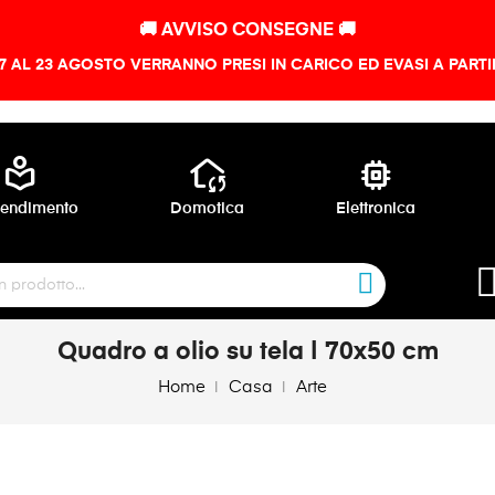
🚚 AVVISO CONSEGNE 🚚
 7 AL 23 AGOSTO VERRANNO PRESI IN CARICO ED EVASI A PART
local_library
wifi_home
memory
endimento
Domotica
Elettronica
Quadro a olio su tela | 70x50 cm
Home
Casa
Arte