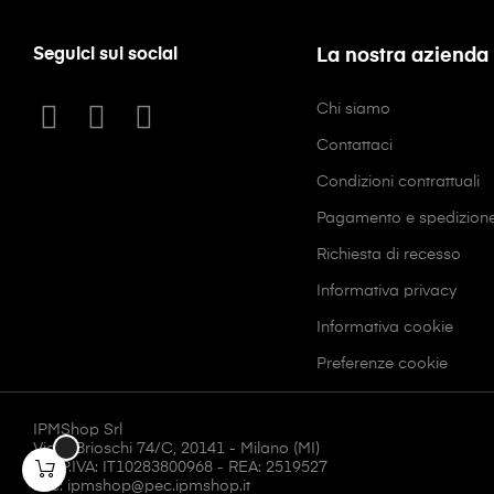
Seguici sui social
La nostra azienda
Chi siamo
Contattaci
Condizioni contrattuali
Pagamento e spedizion
Richiesta di recesso
Informativa privacy
Informativa cookie
Preferenze cookie
IPMShop Srl
Via F. Brioschi 74/C, 20141 - Milano (MI)
CF/P.IVA: IT10283800968 - REA: 2519527
Pec: ipmshop@pec.ipmshop.it