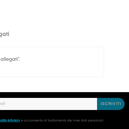
gati
llegati”.
ISCRIVITI
sulla privacy
e acconsento al trattamento dei miei dati personali.